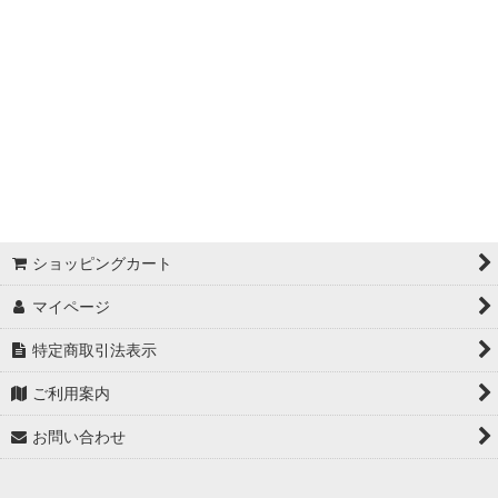
焼き菓子
春の菓子
夏の菓子
秋の菓子
冬の菓子
ショッピングカート
慶事の菓子
マイページ
仏事菓子
特定商取引法表示
ロールケーキ
ご利用案内
ブライダル和菓子
お問い合わせ
期間限定