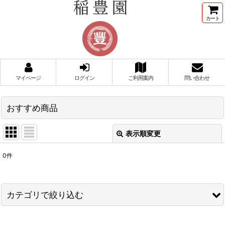
カート
マイページ
ログイン
ご利用案内
問い合わせ
おすすめ商品
表示順変更
閉じる
0
件
表示数
:
並び順
:
カテゴリで絞り込む
絞り込む
通年菓子